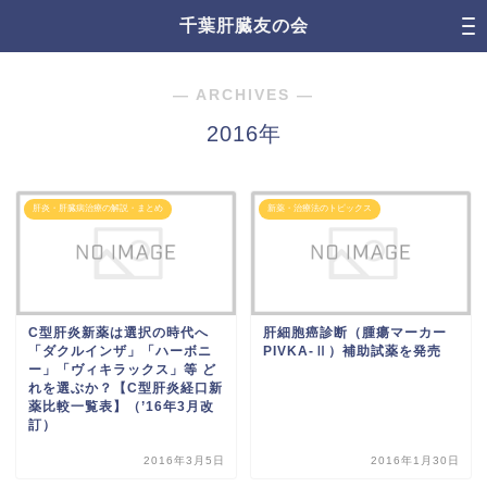
千葉肝臓友の会
― ARCHIVES ―
2016年
肝炎・肝臓病治療の解説・まとめ
新薬・治療法のトピックス
C型肝炎新薬は選択の時代へ
肝細胞癌診断（腫瘍マーカー
「ダクルインザ」「ハーボニ
PIVKA-Ⅱ）補助試薬を発売
ー」「ヴィキラックス」等 ど
れを選ぶか？【C型肝炎経口新
薬比較一覧表】（’16年3月改
訂）
2016年3月5日
2016年1月30日