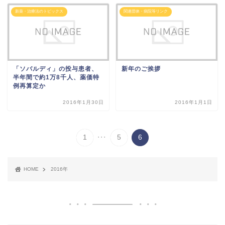
新薬・治療法のトピックス
関連団体・病院等リンク
「ソバルディ」の投与患者、
新年のご挨拶
半年間で約1万8千人、薬価特
例再算定か
2016年1月30日
2016年1月1日
...
1
5
6
HOME
2016年