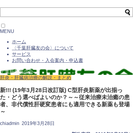
MENU
ホーム
〈千葉肝臓友の会〉について
サービス
お問い合わせ・入会案内・申込書
千葉肝臓友の会
肝炎・肝臓病治療の解説・まとめ
新!!! (19年3月28日改訂版) C型肝炎新薬が出揃っ
た・どう選べばよいのか？～～従来治療未治癒の患
者、非代償性肝硬変患者にも適用できる新薬も登場
～
chiadmin
2019年3月28日