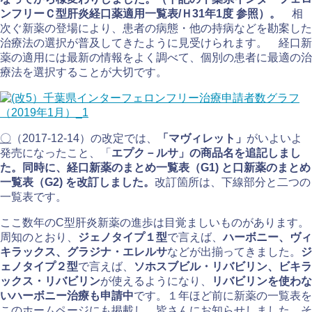
ンフリーＣ型肝炎経口薬適用一覧表/Ｈ31年1度 参照）
。
相
次ぐ新薬の登場により、患者の病態・他の持病などを勘案した
治療法の選択が普及してきたように見受けられます。 経口新
薬の適用には最新の情報をよく調べて、個別の患者に最適の治
療法を選択することが大切です。
〇
（2017-12-14）の改定では、
「マヴィレット」
がいよいよ
発売になったこと、「
エプク－ルサ」の商品名を追記しまし
た。
同時に、経口新薬のまとめ一覧表（G1) と口新薬のまとめ
一覧表（G2) を改訂しました。
改訂箇所は、下線部分と二つの
一覧表です。
ここ数年のC型肝炎新薬の進歩は目覚ましいものがあります。
周知のとおり、
ジェノタイプ１型
で言えば、
ハーボニー、ヴィ
キラックス、グラジナ・エレルサ
などが出揃ってきました。
ジ
ェノタイプ２型
で言えば、
ソホスブビル・リバビリン、ビキラ
ックス・リバビリン
が使えるようになり、
リバビリンを使わな
いハーボニー治療も申請中
です。１年ほど前に新薬の一覧表を
このホームページにも掲載し、皆さんにお知らせしました。そ