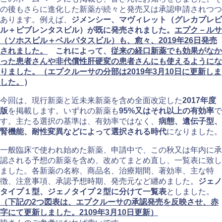
の後もさらに進化した新薬が続々と発売又は承認申請されつつ
あります。例えば、
ジメンシー、マヴィレット（グレカプレビ
ル＋ピブレンタスビル）が既に発売されました。
エプク－ルサ
（ソホスビル＋ベルパタスビル）も、愈々、2019年26日発売
されました。
これによって、
従来の経口新薬でも効果がなか
った患者さんや非代償性肝硬変の患者さんにも使えるようにな
りました。（エプクルーサの分部は2019年3月10日に更新しま
した。
）
今回は、現行新薬と近未来新薬を含め全面改定した
2017年度
版
を掲載します。いずれの新薬も
95%又はそれ以上の有効率
で
す。主たる選択の基準は、有効率ではなく、
病態、遺伝子型、
腎機能、耐性変異などによって選択される時代
になりました。
一般臨床で使われ始めた新薬、申請中で、この秋又は年内に承
認される予想の新薬を含め、改めてまとめ直し、一覧表に致し
ました。各新薬の名称、商品名、治療期間、著効率、主な特
徴、注意事項、承認予想時期、発売元など纏めました。
ジェノ
タイプ１型、ジェノタイプ２型に分けて一覧表
としました。
（下記の2つ図表は、エプクルーサの承認発売を反映させ、赤
字にて更新しました。2109年3月10日更新）