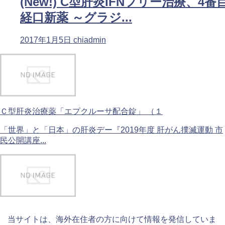
(New!) C型肝炎IFNフリー治療、4番
経口新薬 ～グラジ...
2017年1月5日
chiadmin
Ｃ型肝炎治療薬「エプクルーサ配合錠」 （１
「世界」と「日本」の肝炎デー『2019年度 肝がん撲滅運動 市
民公開講座...
当サイトは、海外在住者の方に向けて情報を発信していま