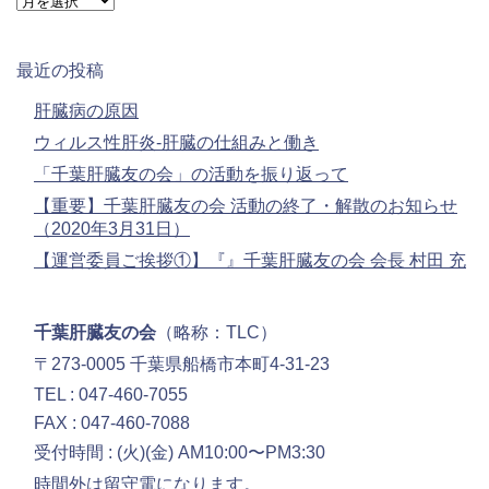
ー
カ
イ
最近の投稿
ブ
肝臓病の原因
ウィルス性肝炎-肝臓の仕組みと働き
「千葉肝臓友の会」の活動を振り返って
【重要】千葉肝臓友の会 活動の終了・解散のお知らせ
（2020年3月31日）
【運営委員ご挨拶①】『』千葉肝臓友の会 会長 村田 充
千葉肝臓友の会
（略称：TLC）
〒273-0005 千葉県船橋市本町4-31-23
TEL : 047-460-7055
FAX : 047-460-7088
受付時間 : (火)(金) AM10:00〜PM3:30
時間外は留守電になります。