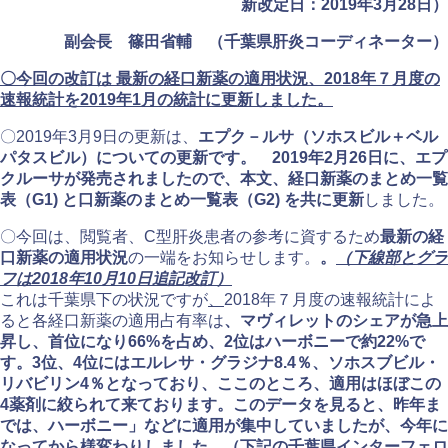
新改定日：2019年3月28日）
副会長 篠田省輔 （千葉県肝炎コーディネーター）
〇今回の改訂は 最新の経口新薬の適用状況、2018年７月度の
速報統計を2019年1月の統計に更新しました。
〇2019年3月9日の更新は、
エプク－ルサ（ソホスビル＋ベル
パタスビル）についての更新です。 2019年2月26日に、エプ
クルーサが発売されましたので、本文、経口新薬のまとめ一覧
表（G1) と口新薬のまとめ一覧表（G2) を共に更新
しました。
〇今回は、閲覧者、C型肝炎患者の参考に資するため
最新の経
口新薬の適用状況
の一端をお知らせします。
。
（下線部とグラ
フは2018年10月10日追記改訂）
これは千葉県下の状況ですが
、
2018年７月度の速報統計によ
ると各経口新薬の適用占有率は
、マヴィレットのシェアが急上
昇し、首位になり66%を占め、2位はハーボニーで約22%で
す。3位、4位にはエルレサ・グラジナ8.4％、ソホスブビル・
リバビリン4％となっており、ここのところ、適用はほぼこの
4薬剤に絞られて来ております。このデータを見ると、昨年ま
では、ハーボニー」などに適用が集中していましたが、今年に
なってから様変わりしました。（下記の千葉県インターフェロ