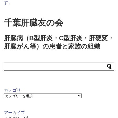
す。
千葉肝臓友の会
肝臓病（B型肝炎・C型肝炎・肝硬変・
肝臓がん等）の患者と家族の組織
カテゴリー
カ
テ
ゴ
リ
アーカイブ
ー
ア