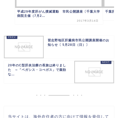
平成29年度肝がん撲滅運動 市民公開講座〔千葉大学
千葉肝臓
病院主催（7月2...
2017年3月14日
習志野地区肝臓病市民公開講座開催のお
知らせ〔 5月28日（日）〕
20年のC型肝炎治療の長旅は終りまし
た ～「ペガシス・コぺガス」で薬効
な...
当サイトは、海外在住者の方に向けて情報を発信して