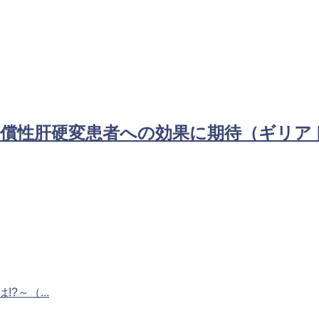
償性肝硬変患者への効果に期待（ギリアド社
（...