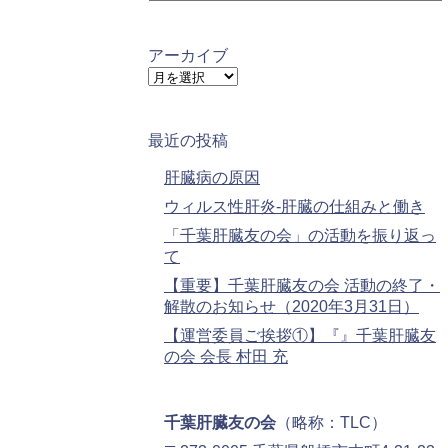
テ
ゴ
リ
アーカイブ
ー
ア
ー
カ
イ
最近の投稿
ブ
肝臓病の原因
ウィルス性肝炎-肝臓の仕組みと働き
「千葉肝臓友の会」の活動を振り返っ
て
【重要】千葉肝臓友の会 活動の終了・
解散のお知らせ（2020年3月31日）
【運営委員ご挨拶①】『』千葉肝臓友
の会 会長 村田 充
千葉肝臓友の会
（略称：TLC）