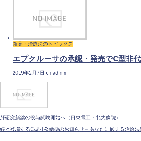
新薬・治療法のトピックス
エプクルーサの承認・発売でC型非代
2019年2月7日
chiadmin
肝硬変新薬の投与試験開始へ（日東電工・北大病院）
続々登場するC型肝炎新薬のお知らせ～あなたに適する治療法は!?～