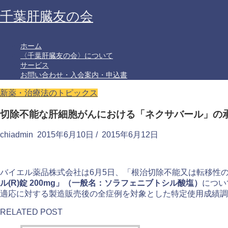
千葉肝臓友の会
ホーム
〈千葉肝臓友の会〉について
サービス
お問い合わせ・入会案内・申込書
新薬・治療法のトピックス
切除不能な肝細胞がんにおける「ネクサバール」の
chiadmin
2015年6月10日
/
2015年6月12日
バイエル薬品株式会社は6月5日、「根治切除不能又は転移性
ル(R)錠 200mg」（一般名：ソラフェニブトシル酸塩）
につい
適応に対する製造販売後の全症例を対象とした特定使用成績調
RELATED POST