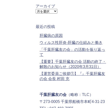
ゴ
リ
アーカイブ
ー
ア
ー
カ
イ
最近の投稿
ブ
肝臓病の原因
ウィルス性肝炎-肝臓の仕組みと働き
「千葉肝臓友の会」の活動を振り返っ
て
【重要】千葉肝臓友の会 活動の終了・
解散のお知らせ（2020年3月31日）
【運営委員ご挨拶①】『』千葉肝臓友
の会 会長 村田 充
千葉肝臓友の会
（略称：TLC）
〒273-0005 千葉県船橋市本町4-31-23