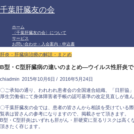
千葉肝臓友の会
ホーム
〈千葉肝臓友の会〉について
サービス
お問い合わせ・入会案内・申込書
肝炎・肝臓病治療の解説・まとめ
B型・C型肝臓病の違いのまとめ—ウイルス性肝炎
chiadmin
2015年10月6日
/
2016年5月24日
〇ご承知の通り、われわれ患者会の全国連合組織、「日肝協」
厚生労働省にて身体障害者手帳の認可基準の改定見直しが進ん
〇千葉肝臓友の会では、患者の皆さんから相談を受けている際
覧表は皆さんの参考になりますので、掲載させて頂きます。
B型・Ⅽ型肝炎はいずれも肝がん・肝硬変に至るリスクは高く
頂きたく存じます。