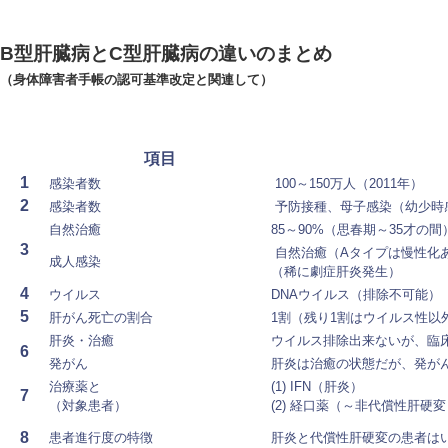
B型肝臓病とC型肝臓病の違いのまとめ
（身体障害者手帳の認可基準改定と関連して）
項目
1
感染者数
100～150万人（2011年）
2
感染者数
予防接種、母子感染（幼少時
自然治癒
85～90%（思春期～35才の間
3
自然治癒（Aタイプは慢性化
成人感染
（稀に劇症肝炎発生）
4
ウイルス
DNAウイルス（排除不可能）
5
肝がん死亡の割合
1割
（残り1割はウイルス性以
肝炎・治癒
ウイルス排除出来ないが、臨
6
発がん
肝炎は治癒の状態だが、発が
治療薬と
(1) IFN（肝炎）
7
（対象患者）
(2) 経口薬（～非代償性肝硬変
8
患者進行度の特徴
肝炎と代償性肝硬変の患者は