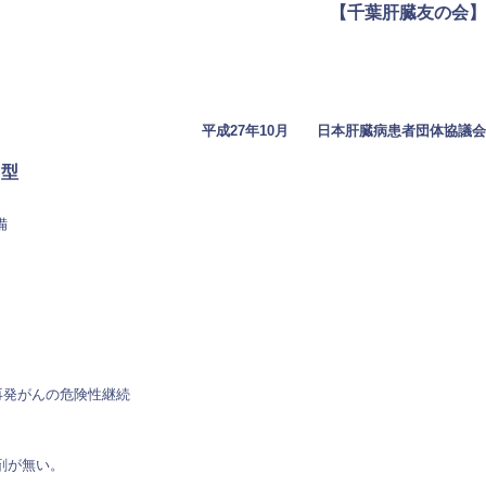
【千葉肝臓友の会】
平成27年10月 日本肝臓病患者団体協議会
C型
備
再発がんの危険性継続
剤が無い。