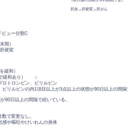
肝炎→肝硬変→肝がん
ドピュー分類C
末期）
肝硬変
口を緩和）
和あり） ↓
プロトロンビン、ビリルビン
ビリルビンの内1項目以上が3点以上の状態が90日以上の間隔
が90日以上の間隔で続いている。
目数で変更なし。
怠感や嘔吐やけいれんの身体