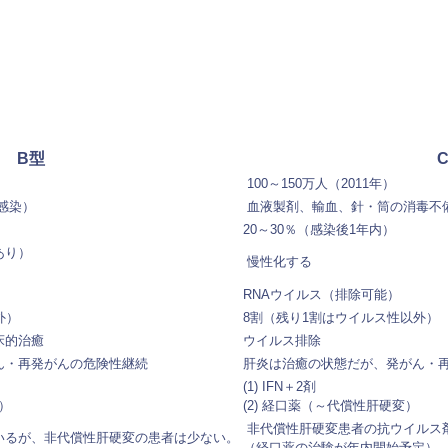
B型
100～150万人（2011年）
感染）
血液製剤、輸血、針・筒の消毒不
）
20～30％（感染後1年内）
あり）
慢性化する
RNAウイルス（排除可能）
外）
8割
（残り1割はウイルス性以外）
床的治癒
ウイルス排除
ん・再発がんの危険性継続
肝炎は治癒の状態だが、発がん・
(1) IFN＋2剤
）
(2) 経口薬（～代償性肝硬変）
非代償性肝硬変患者の抗ウイルス
いるが、非代償性肝硬変の患者は少ない。
（経口薬の治験が年内開始予定）