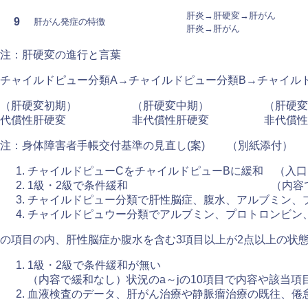
肝炎→肝硬変→肝がん
9
肝がん発症の特徴
肝炎→肝がん
注：肝硬変の進行と言葉
チャイルドピュー分類A→チャイルドピュー分類B→チャイル
（肝硬変初期） （肝硬変中期） （肝硬変
代償性肝硬変 非代償性肝硬変 非代償性
注：身体障害者手帳交付基準の見直し(案) （別紙添付）
チャイルドピューCをチャイルドピューBに緩和 （入
1級・2級で条件緩和 （内容で緩
チャイルドピュー分類で肝性脳症、腹水、アルブミン、
チャイルドピュウー分類でアルブミン、プロトロンビン、
の項目の内、肝性脳症か腹水を含む3項目以上が2点以上の状態
1級・2級で条件緩和が無い
（内容で緩和なし）状況のa～jの10項目で内容や該当項
血液検査のデータ、肝がん治療や静脈瘤治療の既往、倦