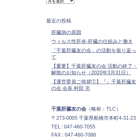
ー
ア
ー
カ
イ
最近の投稿
ブ
肝臓病の原因
ウィルス性肝炎-肝臓の仕組みと働き
「千葉肝臓友の会」の活動を振り返っ
て
【重要】千葉肝臓友の会 活動の終了・
解散のお知らせ（2020年3月31日）
【運営委員ご挨拶①】『』千葉肝臓友
の会 会長 村田 充
千葉肝臓友の会
（略称：TLC）
〒273-0005 千葉県船橋市本町4-31-23
TEL : 047-460-7055
FAX : 047-460-7088