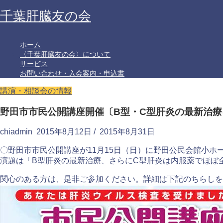
千葉肝臓友の会
ホーム
〈千葉肝臓友の会〉について
サービス
お問い合わせ・入会案内・申込書
講演・相談会の情報
野田市市民公開講座開催〔B型・C型肝炎の最新治療に
chiadmin
2015年8月12日
/
2015年8月31日
〇野田市市民公開講座が11月15日（日）に野田公民会館小ホ
演題は「B型肝炎の最新治療、さらにC型肝炎は内服薬でほぼ
関心のある方は、是非ご参加ください。詳細は下記のちらしを