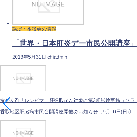
講演・相談会の情報
「世界・日本肝炎デー市民公開講座」7
2013年5月31日
chiadmin
抗がん剤「レンビマ」肝細胞がん対象に第3相試験実施（ソラフェ
香取地区肝臓病市民公開講座開催のお知らせ〔9月10日(日)〕