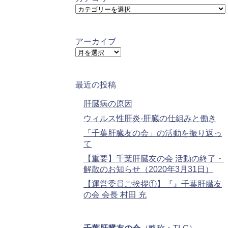
カ
テ
ゴ
リ
アーカイブ
ー
ア
ー
カ
イ
最近の投稿
ブ
肝臓病の原因
ウィルス性肝炎-肝臓の仕組みと働き
「千葉肝臓友の会」の活動を振り返っ
て
【重要】千葉肝臓友の会 活動の終了・
解散のお知らせ（2020年3月31日）
【運営委員ご挨拶①】『』千葉肝臓友
の会 会長 村田 充