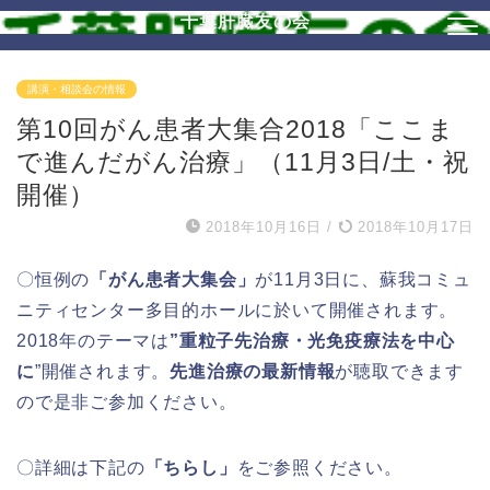
千葉肝臓友の会
講演・相談会の情報
第10回がん患者大集合2018「ここま
で進んだがん治療」（11月3日/土・祝
開催）
2018年10月16日
/
2018年10月17日
〇恒例の
「がん患者大集会」
が11月3日に、蘇我コミュ
ニティセンター多目的ホールに於いて開催されます。
2018年のテーマは
”重粒子先治療・光免疫療法を中心
に
”開催されます。
先進治療の最新情報
が聴取できます
ので是非ご参加ください。
〇詳細は下記の
「ちらし」
をご参照ください。