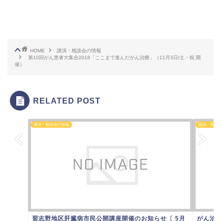
HOME
講演・相談会の情報
第10回がん患者大集合2018「ここまで進んだがん治療」（11月3日/土・祝 開
催）
RELATED POST
講演・相談会の情報
講演・相談
習志野地区肝臓病市民公開講座開催のお知らせ〔 5月
がん治