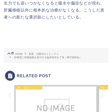
生力でも追いつかなくなると腹水や脳症などが現れ、
肝臓移植以外に根本的な治療がなくなる。こうした患
者への新たな選択肢にしたいとしている。
HOME
新薬・治療法のトピックス
肝硬変に骨髄細胞を投与する臨床研究を了承（厚労省部会）
RELATED POST
新薬・治療法のトピックス
新薬・治療