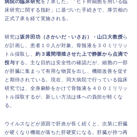
病院の臨床研究
を了承した。「ヒト幹細胞を用いる臨
床研究に関する指針」に基づいた手続きで、厚労相の
正式了承を経て実施される。
研究は
坂井田功（さかいだ・いさお）・山口大教授
ら
が計画し、患者１０人が対象。骨髄液を３０ミリリッ
トル採取し、
約３週間増殖させた上で静脈から点滴で
投与
する。主な目的は安全性の確認だが、細胞の一部
が肝臓に集まって有用な物質を出し、機能改善を促す
と期待されている。現在、同大病院で行っている臨床
研究では、全身麻酔をかけて骨髄液を４００ミリリッ
トル採取するが、新しい方法は体への負担が軽くな
る。
ウイルスなどが原因で肝炎が長く続くと、次第に肝臓
が硬くなり機能が落ちた肝硬変になる。肝臓が持つ再