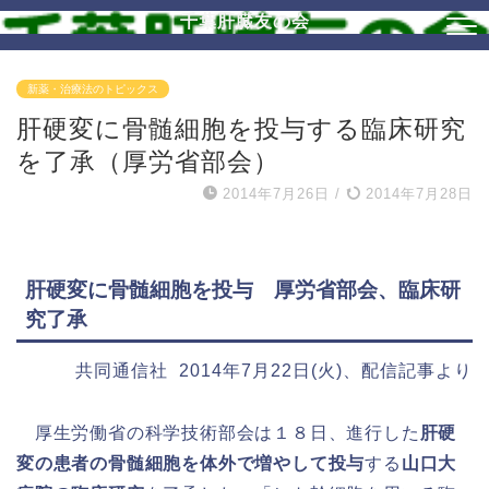
千葉肝臓友の会
新薬・治療法のトピックス
肝硬変に骨髄細胞を投与する臨床研究
を了承（厚労省部会）
2014年7月26日
/
2014年7月28日
肝硬変に骨髄細胞を投与 厚労省部会、臨床研
究了承
共同通信社 2014年7月22日(火)、配信記事より
厚生労働省の科学技術部会は１８日、進行した
肝硬
変の患者の骨髄細胞を体外で増やして投与
する
山口大