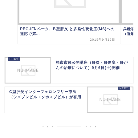
PEG-IFNベータ、B型肝炎 と多発性硬化症(MS)への
兵糧攻
適応で第...
（近畿
2015年9月12日
柏市市民公開講座（肝炎・肝硬変・肝が
んの治療について）9月6日(土)開催
C型肝炎インターフェロンフリー療法
（シメプレビル＋ソホスブビル）が有用