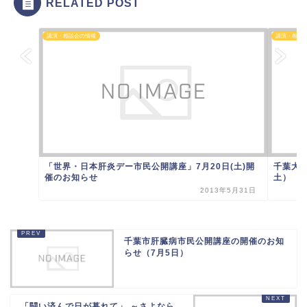
RELATED POST
講演・相談会の情報
講演・相談
「世界・日本肝炎デー市民公開講座」7月20日(土)開
千葉大学
催のお知らせ
土）
2013年5月31日
千葉市肝臓病市民公開講座の開催のお知
らせ（7月5日）
「闘い済んで日が暮れて」 ～さよなら