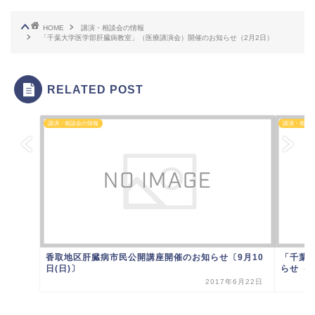
HOME
講演・相談会の情報
「千葉大学医学部肝臓病教室」（医療講演会）開催のお知らせ（2月2日）
RELATED POST
講演・相談会の情報
講演・相談
香取地区肝臓病市民公開講座開催のお知らせ〔9月10
「千葉
日(日)〕
らせ（9月
2017年6月22日