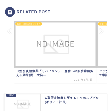
RELATED POST
新薬・治療法のトピックス
新薬・治療
Ｃ型肝炎治療薬「リバビリン」、肝臓への脂肪蓄積抑
アッヴ
える効果(岡山大発...
で承認
2017年8月7日
C型肝炎治療を変える！ソホスブビル
(ギリアド社長)