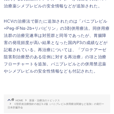
治療薬シメプレビルの安全情報などが追加された。
HCVの治療法で新たに追加されたのは「バニプレビル
+Peg-IFNα-2b+リバビリン」の3剤併用療法。同併用療
法群の治療完遂率は対照群と同等であったが、胃腸障
害の発現頻度が高い結果となった国内P3の成績などが
記載されている。再治療については、「プロテアーゼ
阻害剤治療歴のある症例に対する再治療」の項と治療
フローチャートを追加。バニプレビルとの併用禁忌薬
やシメプレビルの安全性情報なども付記された。
HOME
新薬・治療法のトピックス
C型肝炎治療指針の改訂3.2版（バニプレビル併用療法関連など追加）の発行ー
日本肝臓学会