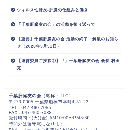
ウィルス性肝炎-肝臓の仕組みと働き
「千葉肝臓友の会」の活動を振り返って
【重要】千葉肝臓友の会 活動の終了・解散のお知ら
せ（2020年3月31日）
【運営委員ご挨拶①】『』千葉肝臓友の会 会長 村田
充
千葉肝臓友の会
（略称：TLC）
〒273-0005 千葉県船橋市本町4-31-23
TEL : 047-460-7055
FAX : 047-460-7088
受付時間 : (火)(金) AM10:00〜PM3:30
時間外は留守電になります。
FAX・メールのご返事は(火)(金)になります。