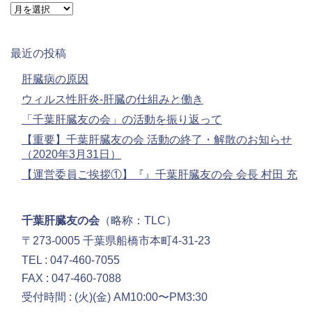
ー
ア
ー
カ
イ
最近の投稿
ブ
肝臓病の原因
ウィルス性肝炎-肝臓の仕組みと働き
「千葉肝臓友の会」の活動を振り返って
【重要】千葉肝臓友の会 活動の終了・解散のお知らせ
（2020年3月31日）
【運営委員ご挨拶①】『』千葉肝臓友の会 会長 村田 充
千葉肝臓友の会
（略称：TLC）
〒273-0005 千葉県船橋市本町4-31-23
TEL : 047-460-7055
FAX : 047-460-7088
受付時間 : (火)(金) AM10:00〜PM3:30