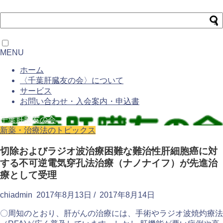
MENU
ホーム
〈千葉肝臓友の会〉について
サービス
お問い合わせ・入会案内・申込書
千葉肝臓友の会
新薬・治療法のトピックス
切除およびラジオ波治療困難な難治性肝細胞癌に対
する不可逆電気穿孔法治療（ナノナイフ）が先進治
療として受理
chiadmin
2017年8月13日
/
2017年8月14日
〇周知のとおり、肝がんの治療には、手術やラジオ波焼灼療法