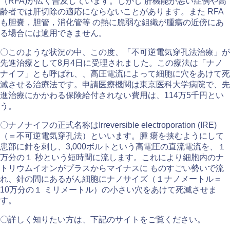
（RFA)が広く普及しています。しかし 肝機能が悪い症例や高
齢者では肝切除の適応にならないことがあります。また RFA
も胆嚢，胆管，消化管等 の熱に脆弱な組織が腫瘍の近傍にあ
る場合には適用できません。
〇このような状況の中、この度、「不可逆電気穿孔法治療」が
先進治療として8月4日に受理されました。この療法は「ナノ
ナイフ」とも呼ばれ、、⾼圧電流によって細胞に⽳をあけて死
滅させる治療法です。申請医療機関は東京医科大学病院で、先
進治療にかかわる保険給付されない費用は、114万5千円とい
う。
〇ナノナイフの正式名称はIrreversible electroporation (IRE)
（＝不可逆電気穿孔法）といいます。腫 瘍を挟むようにして
患部に針を刺し、3,000ボルトという⾼電圧の直流電流を、１
万分の１ 秒という短時間に流します。これにより細胞内のナ
トリウムイオンがプラスからマイナスに ものすごい勢いで流
れ、針の間にあるがん細胞にナノサイズ（１ナノメートル＝
10万分の１ ミリメートル）の⼩さい⽳をあけて死滅させま
す。
〇詳しく知りたい方は、下記のサイトをご覧ください。