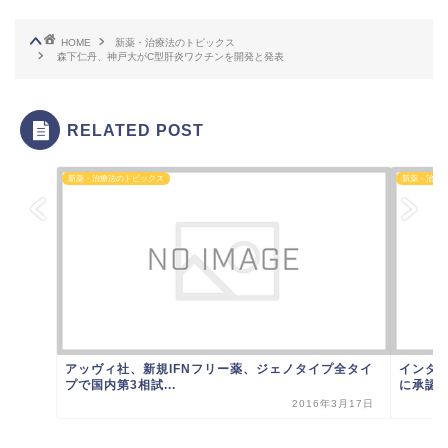
HOME
新薬・治療法のトピックス
森下仁丹、神戸大がC型肝炎ワクチンを開発と発表
RELATED POST
新薬・治療法のトピックス
新薬・治療
アッヴィ社、新規IFNフリー薬、ジェノタイプ全タイ
インタ
プで国内第3相試...
に承認審
2016年3月17日