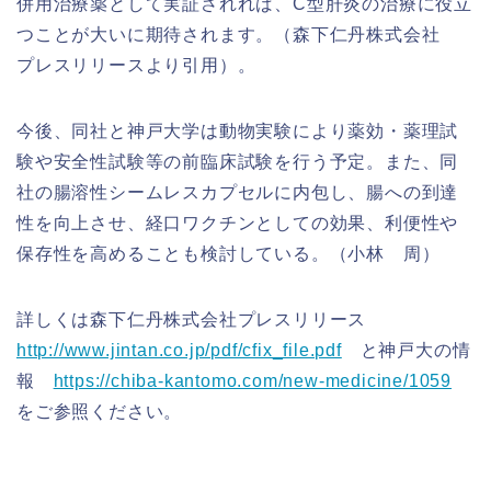
併用治療薬として実証されれば、C型肝炎の治療に役立
つことが大いに期待されます。（森下仁丹株式会社
プレスリリースより引用）。
今後、同社と神戸大学は動物実験により薬効・薬理試
験や安全性試験等の前臨床試験を行う予定。また、同
社の腸溶性シームレスカプセルに内包し、腸への到達
性を向上させ、経口ワクチンとしての効果、利便性や
保存性を高めることも検討している。（小林 周）
詳しくは森下仁丹株式会社プレスリリース
http://www.jintan.co.jp/pdf/cfix_file.pdf
と神戸大の情
報
https://chiba-kantomo.com/new-medicine/1059
をご参照ください。