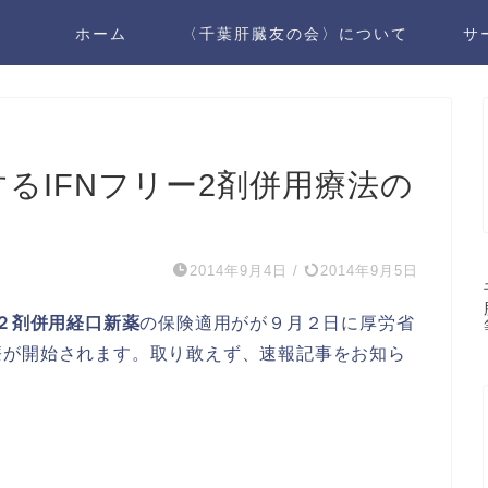
ホーム
〈千葉肝臓友の会〉について
サ
るIFNフリー2剤併用療法の
2014年9月4日
/
2014年9月5日
の２剤併用経口新薬
の保険適用がが９月２日に厚労省
療が開始されます。取り敢えず、速報記事をお知ら