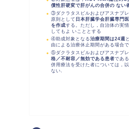
償性肝硬変で肝がんの合併の ない
③ダクラタスビルおよびアスナプ
原則として
日本肝臓学会肝臓専門医
を作成
する。ただし，自治体の実
してもよ いこととする
④助成対象となる
治療期間は24週
由による治療休止期間がある場合
⑤ダクラタスビルおよびアスナプ
格／不耐容／無効である患者
であ
併用療法を受けた者については，以
ない.