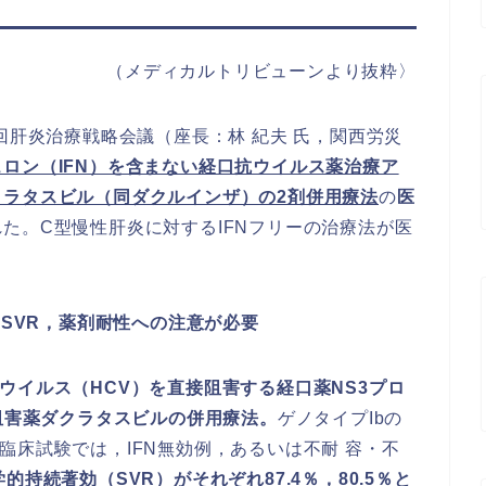
（メディカルトリビューンより抜粋〉
回肝炎治療戦略会議（座長：林 紀夫 氏，関西労災
ロン（IFN）を含まない経口抗ウイルス薬治療ア
ラタスビル（同ダクルインザ）の2剤併用療法
の
医
た。C型慢性肝炎に対するIFNフリーの治療法が医
。
の
SVR
，薬剤耐性への注意が必要
ウイルス（HCV）を直接阻害する経口薬NS3プロ
 阻害薬ダクラタスビルの併用療法。
ゲノタイプIbの
臨床試験では，IFN無効例，あるいは不耐 容・不
的持続著効（SVR）がそれぞれ87.4％，80.5％と