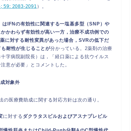
; 59: 2083-2091
）。
）はIFNの有効性に関連する一塩基多型（SNP）や
にかかわらず有効性が高い一方，治療不成功例での
害薬に対する耐性変異があった場合，SVRの低下だ
ても耐性が生じることが
分かっている。2薬剤の治療
赤十字病院副院長）は，「経口薬による抗ウイルス
で注意が必要」とコメントした。
助成対象外
法の医療費助成に関する対応方針は次の通り。
変
に対する
ダクラタスビルおよびアスナプレビル
る
型慢性肝炎またはChild-Pugh分類AのC型慢性代