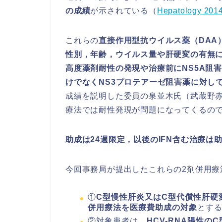
の成績
が示されている（
Hepatology
2014
これらの
直接作用型抗ウイルス薬（DAA
性別，年齢，ウイルス量や肝硬変の有無
高度薬剤耐性の発現や治療前にNS5A阻
けでなくNS3プロテアーゼ阻害薬に対し
成績を説明した委員の泉並木氏（武蔵野
療法では耐性発現が問題になってくるの
助成は24週限定，以後のIFN含む治療は
今回事務局が提出したこれらの2剤併用療
①
C型慢性肝炎又はC型代償性肝硬
併用療法を医療費助成の対象
とす
②対象患者は，
HCV-RNA陽性のC