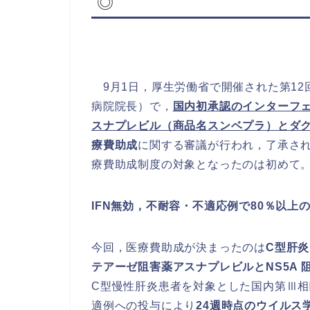
◎
9月1日，厚生労働省で開催された第12
病院院長）で，
国内初承認のインターフェ
スナプレビル（商品名スンベプラ）とダク
療費助成
に関する審議が行われ，了承され
療費助成制度の対象となったのは初めて
IFN
無効，不耐容・不適応例で
80
％以上
今回，医療費助成が決まったのは
C型肝炎
テアーゼ阻害薬アスナプレビルとNS5A
C型慢性肝炎患者を対象とした国内第Ⅲ相
適例への投与により
24週時点のウイルス学