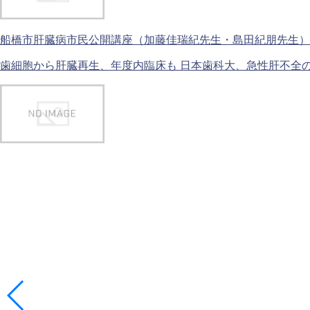
船橋市肝臓病市民公開講座（加藤佳瑞紀先生・島田紀朋先生）1
歯細胞から肝臓再生、年度内臨床も 日本歯科大、急性肝不全