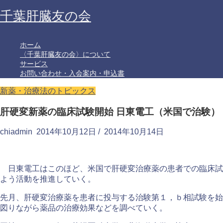
千葉肝臓友の会
ホーム
〈千葉肝臓友の会〉について
サービス
お問い合わせ・入会案内・申込書
新薬・治療法のトピックス
肝硬変新薬の臨床試験開始 日東電工（米国で治験）
chiadmin
2014年10月12日
/
2014年10月14日
日東電工はこのほど、米国で肝硬変治療薬の患者での臨床試
よう活動を推進していく。
先月、肝硬変治療薬を患者に投与する治験第１，ｂ相試験を始
図りながら薬品の治療効果などを調べていく。