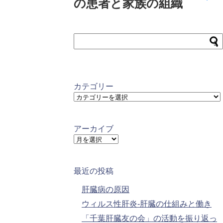
の患者と家族の組織
カテゴリー
カ
テ
ゴ
リ
アーカイブ
ー
ア
ー
カ
イ
最近の投稿
ブ
肝臓病の原因
ウィルス性肝炎-肝臓の仕組みと働き
「千葉肝臓友の会」の活動を振り返っ