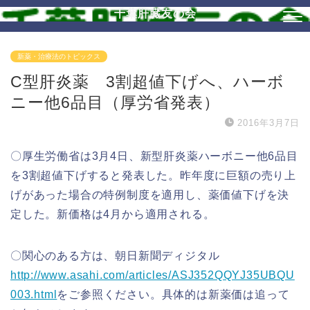
千葉肝臓友の会
新薬・治療法のトピックス
C型肝炎薬 3割超値下げへ、ハーボ
ニー他6品目（厚労省発表）
2016年3月7日
〇厚生労働省は3月4日、新型肝炎薬ハーボニー他6品目
を3割超値下げすると発表した。昨年度に巨額の売り上
げがあった場合の特例制度を適用し、薬価値下げを決
定した。新価格は4月から適用される。
〇関心のある方は、朝日新聞ディジタル
http://www.asahi.com/articles/ASJ352QQYJ35UBQU
003.html
をご参照ください。具体的は新薬価は追って