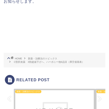
お知らせします。
HOME
新薬・治療法のトピックス
C型肝炎薬 3割超値下げへ、ハーボニー他6品目（厚労省発表）
RELATED POST
新薬・治療法のトピックス
新薬・治療