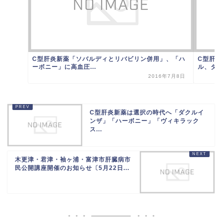
C型肝炎新薬「ソバルディとリバビリン併用」、「ハ
C型肝
ーボニー」に高血圧...
ル、ダク
2016年7月8日
C型肝炎新薬は選択の時代へ「ダクルイ
ンザ」「ハーボニー」「ヴィキラック
ス...
木更津・君津・袖ヶ浦・富津市肝臓病市
民公開講座開催のお知らせ〔5月22日...