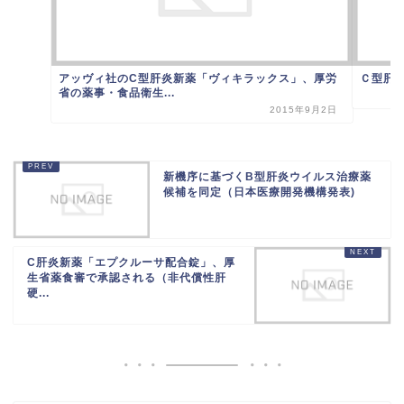
アッヴィ社のC型肝炎新薬「ヴィキラックス」、厚労
Ｃ型肝炎
省の薬事・食品衛生...
2015年9月2日
新機序に基づくB型肝炎ウイルス治療薬
候補を同定（日本医療開発機構発表)
C肝炎新薬「エプクルーサ配合錠」、厚
生省薬食審で承認される（非代償性肝
硬...