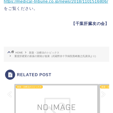
https://medical-tribune.co.jp/news/2018/1101516806/
をご覧ください。
【千葉肝臓友の会】
HOME
新薬・治療法のトピックス
重度肝硬変の新薬の開発が進展（武蔵野赤十字病院黒崎雅之氏講演より)
RELATED POST
新薬・治療法のトピックス
新薬・治療