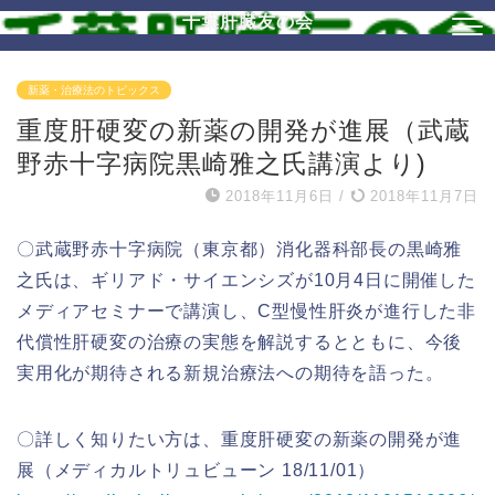
千葉肝臓友の会
新薬・治療法のトピックス
重度肝硬変の新薬の開発が進展（武蔵
野赤十字病院黒崎雅之氏講演より)
2018年11月6日
/
2018年11月7日
〇武蔵野赤十字病院（東京都）消化器科部長の黒崎雅
之氏は、ギリアド・サイエンシズが10月4日に開催した
メディアセミナーで講演し、C型慢性肝炎が進行した非
代償性肝硬変の治療の実態を解説するとともに、今後
実用化が期待される新規治療法への期待を語った。
〇詳しく知りたい方は、重度肝硬変の新薬の開発が進
展（メディカルトリュビューン 18/11/01）